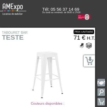
Tél:
05 56 37 14 69
Du lundi au vendredi, de 8h30 à 17h30
PRIX UNITAIRE
TABOURET BAR
TESTE
71 €
H.T.
Couleurs disponibles :