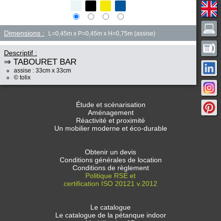
Dimensions :
L=0,45m x P=0,45m x H=0,75m (assise)
Descriptif :
⇒ TABOURET BAR
assise : 33cm x 33cm
© tolix
Étude et scénarisation
Aménagement
Réactivité et proximité
Un mobilier moderne et éco-durable
Obtenir un devis
Conditions générales de location
Conditions de règlement
Politique RSE et
certification ISO 20121 v.2012
Le catalogue
Le catalogue de la pétanque indoor