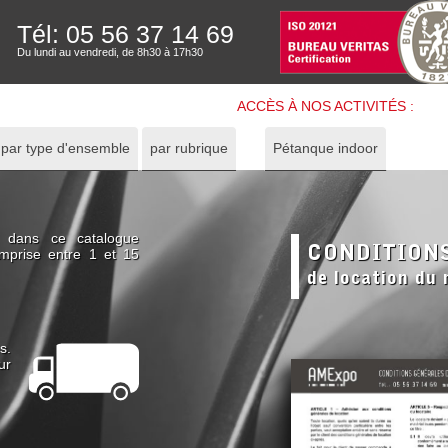
Tél: 05 56 37 14 69
Du lundi au vendredi, de 8h30 à 17h30
ACCÈS À NOS ACTIVITÉS :
par type d'ensemble
par rubrique
Pétanque indoor
s dans ce catalogue
CONDITION
mprise entre 1 et 15
de location du
s.
ur