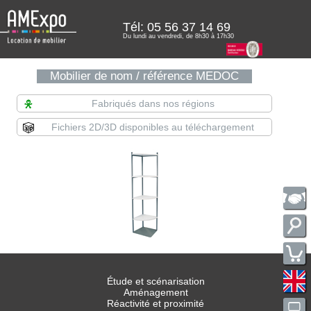
Tél:
05 56 37 14 69
Du lundi au vendredi, de 8h30 à 17h30
Mobilier de nom / référence MEDOC
Fabriqués dans nos régions
Fichiers 2D/3D disponibles au téléchargement
Étude et scénarisation
Aménagement
Réactivité et proximité