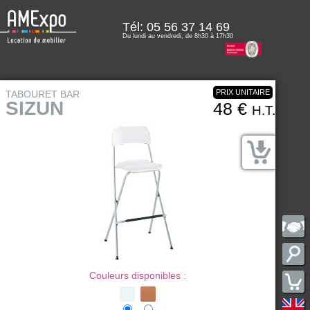
Tél:
05 56 37 14 69
Du lundi au vendredi, de 8h30 à 17h30
PRIX UNITAIRE
TABOURET BAR
SIZUN
48 €
H.T.
Couleurs disponibles :