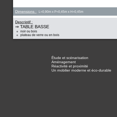
Dimensions :
L=0,90m x P=0,45m x H=0,45m
Descriptif :
⇒ TABLE BASSE
noir ou bois
plateau de verre ou en bois
Étude et scénarisation
Aménagement
Réactivité et proximité
Un mobilier moderne et éco-durable