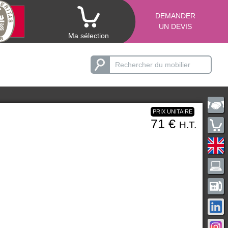
DEMANDER
UN DEVIS
Ma sélection
PRIX UNITAIRE
71 €
H.T.