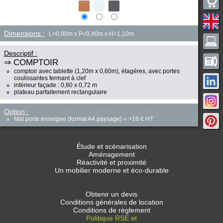
Dimensions :
L=0,90m x P=0,40m x H=1,10m
Descriptif :
⇒ COMPTOIR
comptoir avec tablette (1,20m x 0,60m), étagères, avec portes
coulissantes fermant à clef
intérieur façade : 0,80 x 0,72 m
plateau parfaitement rectangulaire
Option :
Mat porte enseigne (format A4 paysage) = +16 € HT
Étude et scénarisation
Aménagement
Réactivité et proximité
Un mobilier moderne et éco-durable
Obtenir un devis
Conditions générales de location
Conditions de règlement
Politique RSE et