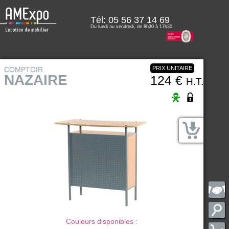
Tél:
05 56 37 14 69
Du lundi au vendredi, de 8h30 à 17h30
PRIX UNITAIRE
COMPTOIR
NAZAIRE
124 €
H.T.
Couleurs disponibles :