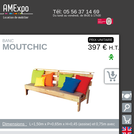
Tél:
05 56 37 14 69
Du lundi au vendredi, de 8h30 à 17h30
PRIX UNITAIRE
BANC
MOUTCHIC
397 €
H.T.
Dimensions :
L=1,50m x P=0,65m x H=0,45 (assise) et 0,75m avec