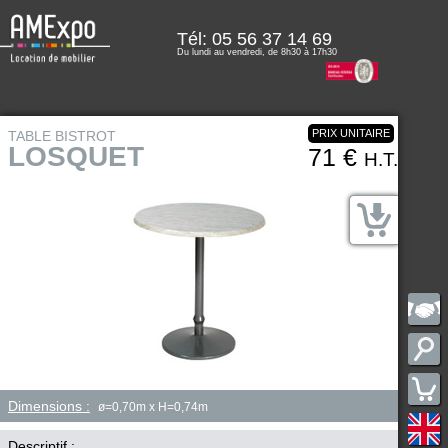
Tél:
05 56 37 14 69
Du lundi au vendredi, de 8h30 à 17h30
PRIX UNITAIRE
TABLE BISTROT
LOSQUET
71 €
H.T.
Dimensions :
ø=0,70m x H=0,74m
Descriptif :