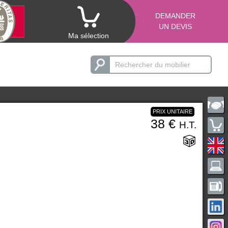
DEMANDER
UN DEVIS
Ma sélection
PRIX UNITAIRE
38 €
H.T.