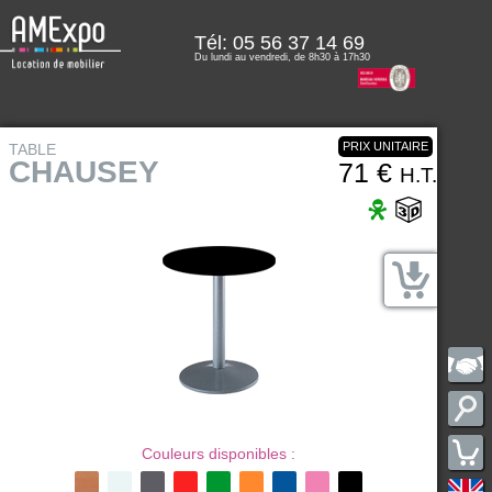
Tél:
05 56 37 14 69
Du lundi au vendredi, de 8h30 à 17h30
PRIX UNITAIRE
TABLE
CHAUSEY
71 €
H.T.
Couleurs disponibles :